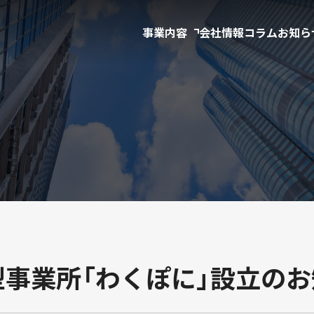
事業内容
会社情報
コラム
お知ら
事業
教育事業
型事業所「わくぽに」設立の